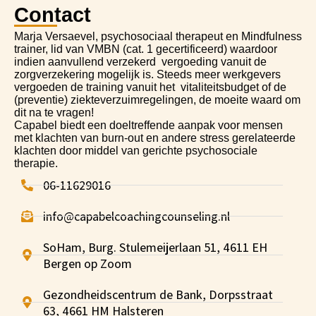
Contact
Marja Versaevel, psychosociaal therapeut en Mindfulness
trainer, lid van VMBN (cat. 1 gecertificeerd) waardoor
indien aanvullend verzekerd vergoeding vanuit de
zorgverzekering mogelijk is. Steeds meer werkgevers
vergoeden de training van
uit
het vitaliteitsbudget of de
(preventie) ziekteverzuimregelingen, de moeite waard om
dit na te vragen!
Capabel biedt een doeltreffende aanpak voor mensen
met klachten van burn-out en andere stress gerelateerde
klachten door middel van gerichte psychosociale
therapie.
06-11629016
info@capabelcoachingcounseling.nl
SoHam, Burg. Stulemeijerlaan 51, 4611 EH
Bergen op Zoom
Gezondheidscentrum de Bank, Dorpsstraat
63, 4661 HM Halsteren