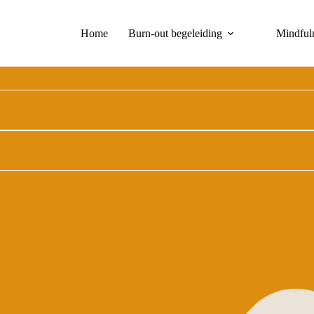
Home
Burn-out begeleiding
Mindful