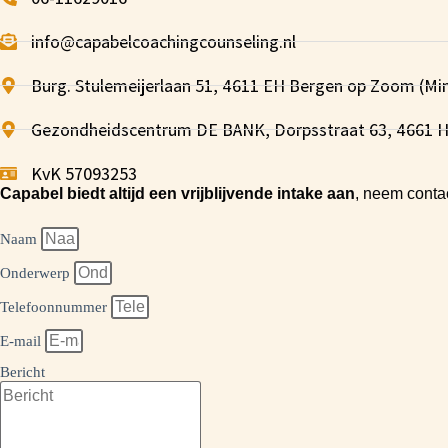
info@capabelcoachingcounseling.nl
Burg. Stulemeijerlaan 51, 4611 EH Bergen op Zoom (Mi
Gezondheidscentrum DE BANK, Dorpsstraat 63, 4661 H
KvK 57093253
Capabel biedt altijd een vrijblijvende intake aan
, neem conta
Naam
Onderwerp
Telefoonnummer
E-mail
Bericht